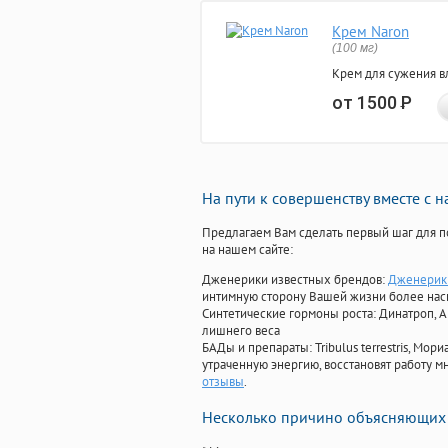
Крем Naron
(100 мг)
Крем для сужения в
от 1500
Р
На пути к совершенству вместе с 
Предлагаем Вам сделать первый шаг для п
на нашем сайте:
Дженерики известных брендов:
Дженерик 
интимную сторону Вашей жизни более на
Синтетические гормоны роста
: Динатроп, 
лишнего веса
БАДы и препараты:
Tribulus terrestris, М
утраченную энергию, восстановят работу мн
отзывы
.
Несколько причино объясняющих 