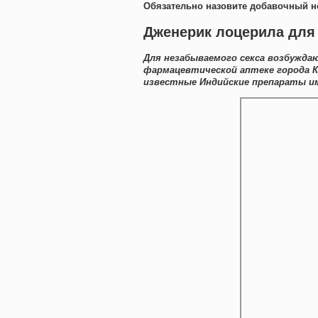
Обязательно назовите добавочный н
Дженерик лоцерила для н
Для незабываемого секса возбужда
фармацевтической аптеке города К
известные Индийские препараты им