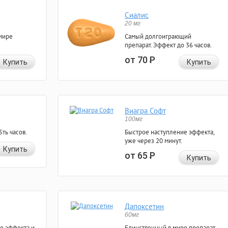
Сиалис
20 мг
мире
Самый долгоиграющий
препарат. Эффект до 36 часов.
от 70
Р
Купить
Купить
Виагра Софт
100мг
ть часов.
Быстрое наступление эффекта,
уже через 20 минут.
Купить
от 65
Р
Купить
Дапоксетин
60мг
е эффекта и
Единственный в мире препарат