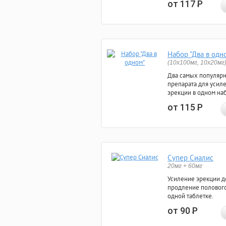
от 117
Р
Набор "Два в одн
(10x100мг, 10x20мг
Два самых популяр
препарата для усил
эрекции в одном на
от 115
Р
Супер Сиалис
20мг + 60мг
Усиление эрекции до
продление полового
одной таблетке.
от 90
Р