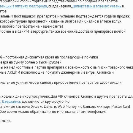
территории России торговым представителем по продаже препаратов
енции в аптеках белгорода
, силденафила
,
Дапоксетин в аптеках Рязань
и
атов
циальным поставщиком препаратов и успешно подтверждается годами продаж
 которым трудно произнести название Виагра или Сиалис в аптеке вслух,
 любого препаратан на нашем сайте!
Москве и в Санкт-Петербурге, так же возможна доставка препаратов почтой
- постоянная дисконтная карта на последующие покупки
0%
овара на сумму более 5 тысяч рублей
 на мелкооптовые партии препарата с возможностью выписки товарного чек
личные АКЦИИ позволяющие покупать дженерики Левитры, Сиалиса и
мальные усилия, чтобы сделать приобретение препаратов удобным для
ыходных дней круглосуточно. Для VIP клиентов: Сиалис и другие препараты дл
ис Дзержинск
доставляются круглосуточно
атежные системы Яндекс Деньги, Web Money и с банковских карт Master Card
юбое время можно обратиться
»
по многоканальным телефонам:
тный),