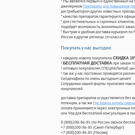
* Мы являемся первым и единственным на 
дженериков
Препараты для повышения пот
дистрибьютором других известных препар
* качество препаратов гарантируется офи
* для стестинельных и скромных клиентов,
подойдет возможность анонимныого заказа
* быстрая и удобная доставка курьером по 
России в другие регионы 1м классом
Покупать у нас выгодно
! каждому новому покупателю
СКИДКА 1
!
при заказе т
БЕСПЛАТНАЯ ДОСТАВКА
! оптовым покупателям СПЕЦИАЛЬНЫЕ цены
! так же у нас постоянно проводятся раз
Силденафила по очень выгодным ценам!
Cотрудники нашей фирмы прилагают макси
покупателей
доставка препаратов осуществляется без в
потенции, а так же
Где можно купить сиал
оплата принимаются через электронные пл
или Visa для бесплатной консультации в л
8
(800
)200-86-85
(
по России звонок беспла
+7
(800
)200-86-85
(
Санкт-Петербург)
+7
(800
)200-86-85
(
Москва)