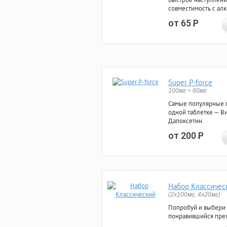
совместимость с ал
от 65
Р
Super P-force
100мг + 60мг
Самые популярные 
одной таблетке — Ви
Дапоксетин.
от 200
Р
Набор Классичес
(2x100мг, 4x20мг)
Попробуй и выбери
понравившийся преп