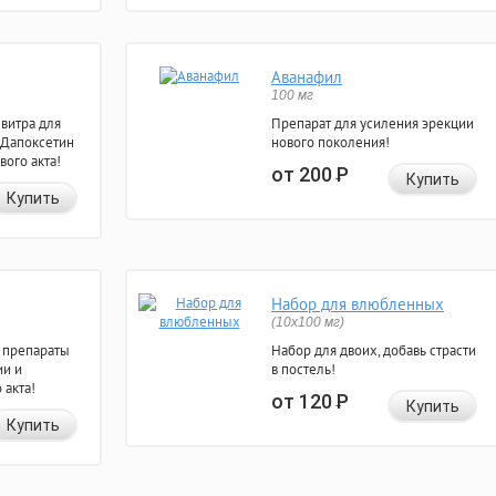
Аванафил
100 мг
евитра для
Препарат для усиления эрекции
 Дапоксетин
нового поколения!
вого акта!
от 200
Р
Купить
Купить
Набор для влюбленных
(10х100 мг)
 препараты
Набор для двоих, добавь страсти
ии и
в постель!
 акта!
от 120
Р
Купить
Купить