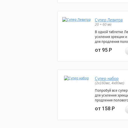
Супер Левитра
20 + 60 мг
В одной таблетке Л
усиления эрекции и
для продления поло
от 95
Р
Супер набор
(2х160мг, 4х80мг)
Попробуй все супер
для усиления эрекц
продления полового
от 158
Р