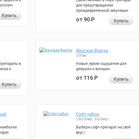
коголем.
для предотвращения
преждевременной эякуляции.
Купить
от 90
Р
Купить
Женская Виагра
100мг
препараты в
Новые, яркие ощущения для
агра и
девушек и женщин.
от 116
Р
Купить
Купить
кий
Софт набор
(3x100мг, 3x20мг)
 наиболее
Выбери софт-препарат на свой
арат.
вкус!