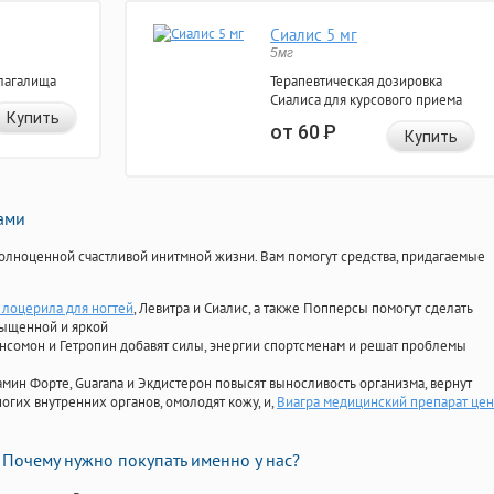
Сиалис 5 мг
5мг
лагалища
Терапевтическая дозировка
Сиалиса для курсового приема
Купить
от 60
Р
Купить
нами
олноценной счастливой инитмной жизни. Вам помогут средства, придагаемые
лоцерила для ногтей
, Левитра и Сиалис, а также Попперсы помогут сделать
сыщенной и яркой
Ансомон и Гетропин добавят силы, энергии спортсменам и решат проблемы
ориамин Форте, Guarana и Экдистерон повысят выносливость организма, вернут
огих внутренних органов, омолодят кожу, и,
Виагра медицинский препарат цен
Почему нужно покупать именно у нас?