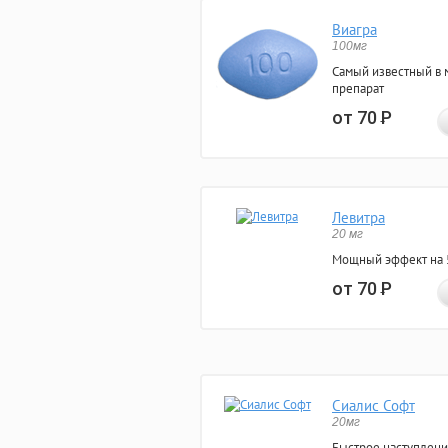
Виагра
100мг
Самый известный в 
препарат
от 70
Р
Левитра
20 мг
Мощный эффект на 5
от 70
Р
Сиалис Софт
20мг
Быстрое наступлени