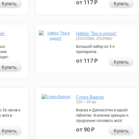
от 117
Р
Купить
Купить
ом"
Набор "Три в одном"
)
(10x100мг, 20x20мг)
ных
Большой набор из 3-х
ения
препаратов.
боре!
от 117
Р
Купить
Купить
Супер Виагра
100 + 60 мг
 36 часов и
Виагра и Дапоксетин в одной
 акта в
таблетке. Усиление эрекции и
продление полового акта!
от 90
Р
Купить
Купить