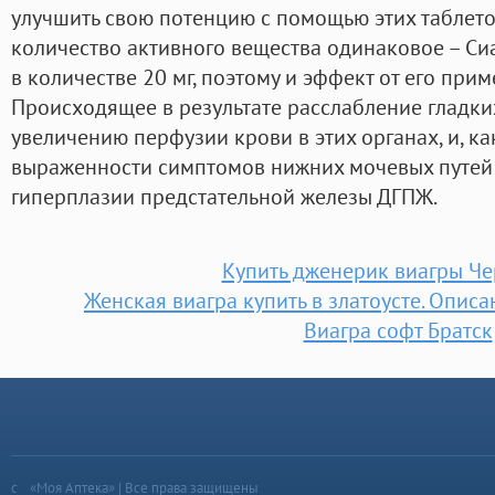
улучшить свою потенцию с помощью этих таблеток
количество активного вещества одинаковое – Си
в количестве 20 мг, поэтому и эффект от его прим
Происходящее в результате расслабление гладки
увеличению перфузии крови в этих органах, и, ка
выраженности симптомов нижних мочевых путей
гиперплазии предстательной железы ДГПЖ.
Купить дженерик виагры Ч
Женская виагра купить в златоусте. Описа
Виагра софт Братск
«Моя Аптека» | Все права защищены