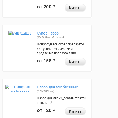
от 200
Р
Купить
Супер набор
(2х160мг, 4х80мг)
Попробуй все супер препараты
для усиления эрекции и
продления полового акта!
от 158
Р
Купить
Набор для влюбленных
(10х100 мг)
Набор для двоих, добавь страсти
в постель!
от 120
Р
Купить