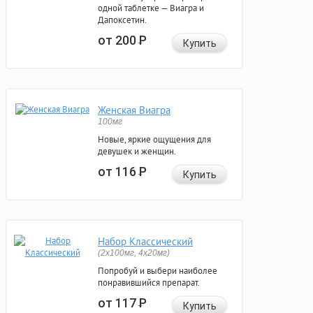
одной таблетке — Виагра и
Дапоксетин.
от 200
Р
Купить
Женская Виагра
100мг
Новые, яркие ощущения для
девушек и женщин.
от 116
Р
Купить
Набор Классический
(2x100мг, 4x20мг)
Попробуй и выбери наиболее
понравившийся препарат.
от 117
Р
Купить