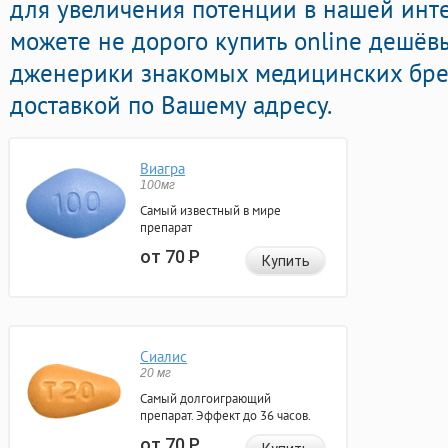
для увеличения потенции в нашей инте
можете не дорого купить online дешё
дженерики знакомых медицинских бре
доставкой по Вашему адресу.
Виагра
100мг
Самый известный в мире
препарат
от 70
Р
Купить
Сиалис
20 мг
Самый долгоиграющий
препарат. Эффект до 36 часов.
от 70
Р