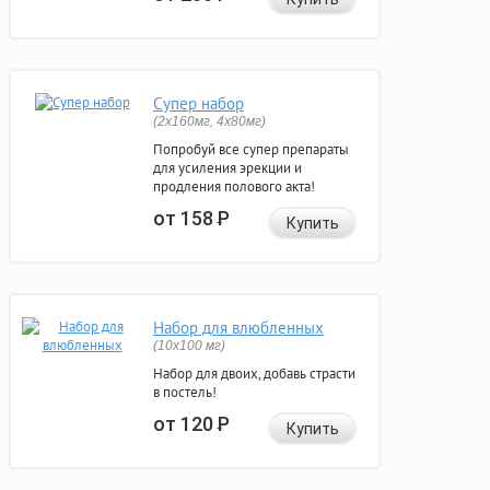
Супер набор
(2х160мг, 4х80мг)
Попробуй все супер препараты
для усиления эрекции и
продления полового акта!
от 158
Р
Купить
Набор для влюбленных
(10х100 мг)
Набор для двоих, добавь страсти
в постель!
от 120
Р
Купить