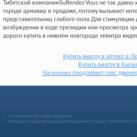
Тибетской компанииSuRendez Vous не так давно 
городе армавир в продаже, потому вызывает инте
представительниц слабого пола. Для стимуляции 
возбуждения в ходе прелюдии или просмотра эр
дорого купить в нижнем новгороде левитра виде
Купить виагру в аптеке в 
Купить виагру в Кызы
Насколько продлевает секс джене
«Моя Аптека» | Все права защищены
Интернет-магазин препаратов для повышения потенции “Моя аптека” 201