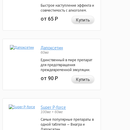
Быстрое наступление эффекта и
совместимость с алкоголем.
от 65
Р
Купить
Дапоксетин
60мг
Единственный в мире препарат
для предотвращения
преждевременной эякуляции.
от 90
Р
Купить
Super P-force
100мг + 60мг
Самые популярные препараты в
одной таблетке — Виагра и
Дапоксетин.