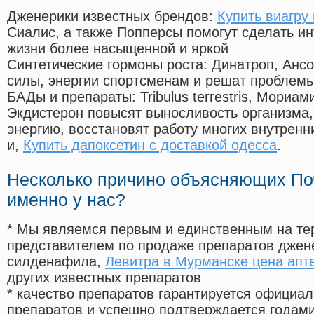
Дженерики известных брендов:
Купить виагру
Сиалис, а также Попперсы помогут сделать и
жизни более насыщенной и яркой
Синтетические гормоны роста
: Динатроп, Анс
силы, энергии спортсменам и решат проблем
БАДы и препараты:
Tribulus terrestris, Мориа
Экдистерон повысят выносливость организма,
энергию, восстановят работу многих внутренн
и,
Купить дапоксетин с доставкой одесса
.
Несколько причино объясняющих По
именно у нас?
* Мы являемся первым и единственным на те
представителем по продаже препаратов дже
силденафила
,
Левитра в Мурманске цена апт
других известных препаратов
* качество препаратов гарантируется офици
препаратов и успешно подтверждается годам