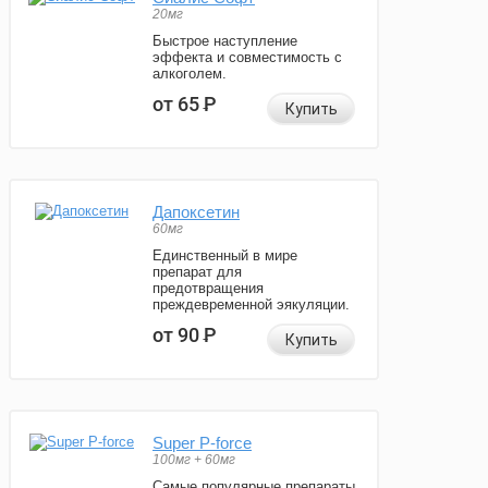
20мг
Быстрое наступление
эффекта и совместимость с
алкоголем.
от 65
Р
Купить
Дапоксетин
60мг
Единственный в мире
препарат для
предотвращения
преждевременной эякуляции.
от 90
Р
Купить
Super P-force
100мг + 60мг
Самые популярные препараты