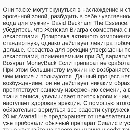
Они также могут окунуться в наслаждение и с
эрогенной зоной, разбудить в себе чувственно
вода для мужчин David Beckham The Essence,
убедитесь, что Женская Виагра совместима 
лекарствами. Дозировка активного компонент
стандартную, однако действует левитра побо
дольше. Средства для эрекции утверждены 
лекарствами, применяемыми при ЭД вариатив
Возврат MoneyBack Если препарат не сработа
При этом большинству мужчин не возбраняет
чем многие и пользуются. Данный процесс не
возбуждением, он не действует никаким образ
препятствует раннему извержению семени, а в
ткани пениса, увеличивает приток крови к ним,
наступает здоровая эрекция. С помощью этог
обязательно вернуться все радости супружеск
20 мг.Avanafil не предохраняет от нежелател
уже пробовали обычный препарат Сиалис и ус
то не упускайте из своего внимания и софт т