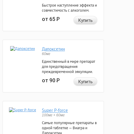
Быстрое наступление эффекта и
совместимость с алкоголем.
от 65
Р
Купить
Дапоксетин
60мг
Единственный в мире препарат
для предотвращения
преждевременной эякуляции.
от 90
Р
Купить
Super P-force
100мг + 60мг
Самые популярные препараты в
одной таблетке — Виагра и
Дапоксетин.