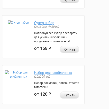
Супер набор
(2х160мг, 4х80мг)
Попробуй все супер препараты
для усиления эрекции и
продления полового акта!
от 158
Р
Купить
Набор для влюбленных
(10х100 мг)
Набор для двоих, добавь страсти
в постель!
от 120
Р
Купить