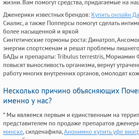
жизни. Вам помогут средства, придагаемые на на
Дженерики известных брендов:
Купить онлайн Д
Сиалис, а также Попперсы помогут сделать инти
более насыщенной и яркой
Синтетические гормоны роста
: Динатроп, Ансомо
энергии спортсменам и решат проблемы лишнего
БАДы и препараты:
Tribulus terrestris, Мориамин
повысят выносливость организма, вернут утрачен
работу многих внутренних органов, омолодят кожу
Несколько причино объясняющих Поче
именно у нас?
* Мы являемся первым и единственным на терри
представителем по продаже препаратов дженер
минске
, силденафила
,
Анонимно купить уфе виагр