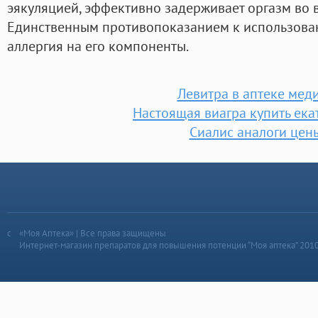
эякуляцией, эффективно задерживает оргазм во в
Единственным противопоказанием к использова
аллергия на его компоненты.
Левитра в аптеке мед
Настоящая виагра купить ека
Сиалис аналоги цен
«Моя Аптека» | Все права защищены
Интернет-магазин препаратов для повышения потенции “Моя аптека” 201