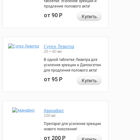
таблетке. Усиление эрекции и
продление полового акта!
от 90
Р
Купить
Супер Левитра
20 + 60 мг
В одной таблетке Левитра для
усиления эрекции и Дапоксетин
для продления полового акта!
от 95
Р
Купить
Аванафил
100 мг
Препарат для усиления эрекции
нового поколения!
от 200
Р
Купить