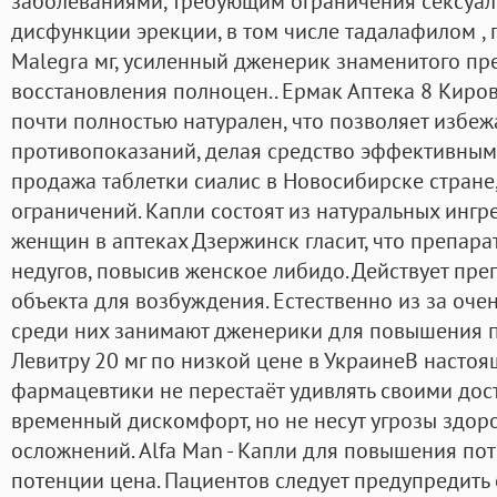
заболеваниями, требующим ограничения сексуал
дисфункции эрекции, в том числе тадалафилом ,
Malegra мг, усиленный дженерик знаменитого пр
восстановления полноцен.. Ермак Аптека 8 Киро
почти полностью натурален, что позволяет избе
противопоказаний, делая средство эффективным
продажа таблетки сиалис в Новосибирске стране,
ограничений. Капли состоят из натуральных ингре
женщин в аптеках Дзержинск гласит, что препара
недугов, повысив женское либидо. Действует пре
объекта для возбуждения. Естественно из за оче
среди них занимают дженерики для повышения п
Левитру 20 мг по низкой цене в УкраинеВ насто
фармацевтики не перестаёт удивлять своими до
временный дискомфорт, но не несут угрозы здор
осложнений. Alfa Man - Капли для повышения по
потенции цена. Пациентов следует предупредить о