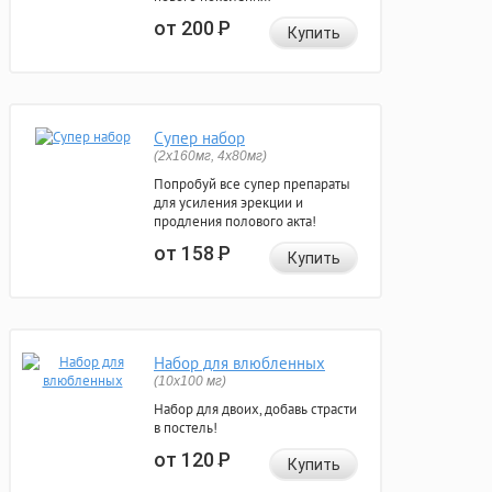
от 200
Р
Купить
Супер набор
(2х160мг, 4х80мг)
Попробуй все супер препараты
для усиления эрекции и
продления полового акта!
от 158
Р
Купить
Набор для влюбленных
(10х100 мг)
Набор для двоих, добавь страсти
в постель!
от 120
Р
Купить