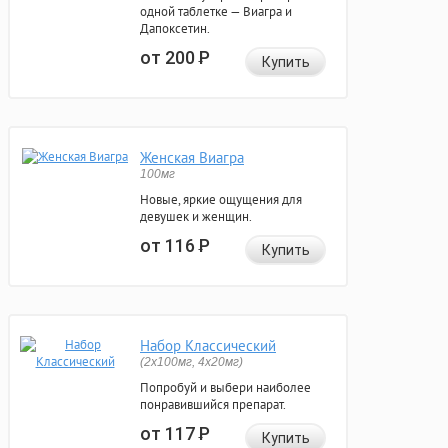
одной таблетке — Виагра и
Дапоксетин.
от 200
Р
Купить
Женская Виагра
100мг
Новые, яркие ощущения для
девушек и женщин.
от 116
Р
Купить
Набор Классический
(2x100мг, 4x20мг)
Попробуй и выбери наиболее
понравившийся препарат.
от 117
Р
Купить