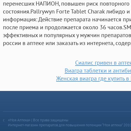
перенесших НАПИОН, повышен риск повторного 
состояния.Pallrywyn Forte Tablet Charak либидо 
информация: Действие препарата начинается пр
после приема и продолжается около 36 часов.SM
эффективных и популярных у мужчин препаратов
россии в аптеке или заказать из интернета, соде
Сиалис гривен в апте
Виагра таблетки и антиб
Женская виагра где купить в
«Моя Аптека» | Все права защищены
Интернет-магазин препаратов для повышения потенции “Моя аптека” 201