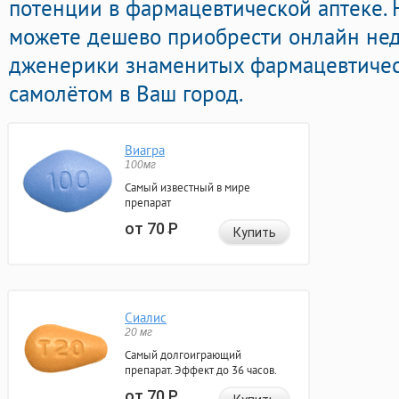
потенции в фармацевтической аптеке. 
можете дешево приобрести онлайн не
дженерики знаменитых фармацевтичес
самолётом в Ваш город.
Виагра
100мг
Самый известный в мире
препарат
от 70
Р
Купить
Сиалис
20 мг
Самый долгоиграющий
препарат. Эффект до 36 часов.
от 70
Р